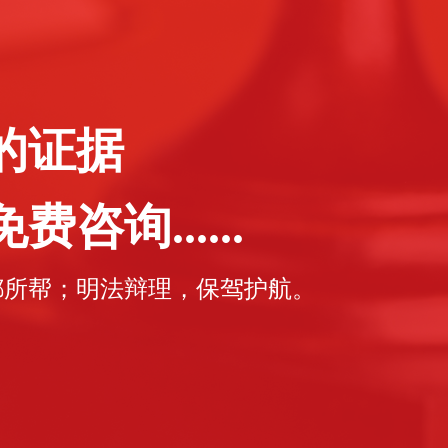
的证据
咨询......
都所帮；明法辩理，保驾护航。