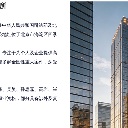
所
是经中华人民共和国司法部及北
公地址位于北京市海淀区四季
1
2
3
4
，专注于为个人及企业提供高
理多起全国性重大案件，深受
峰、吴昊、孙思嘉、高岩、崔
职业资格，部分具备涉外及复