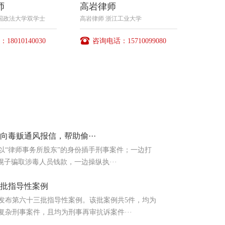
师
高岩律师
国政法大学双学士
高岩律师 浙江工业大学
8010140030
咨询电话：15710099080
向毒贩通风报信，帮助偷···
以“律师事务所股东”的身份插手刑事案件；一边打
幌子骗取涉毒人员钱款，一边操纵执···
批指导性案例
发布第六十三批指导性案例。该批案例共5件，均为
复杂刑事案件，且均为刑事再审抗诉案件···