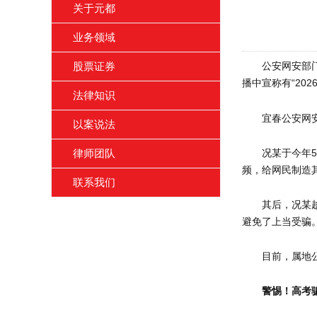
关于元都
业务领域
公安网安部
股票证券
播中宣称有“20
法律知识
宜春公安网
以案说法
况某于今年5
律师团队
频，给网民制造其
联系我们
其后，况某趁
避免了上当受骗
目前，属地
警惕！高考