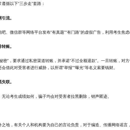
遵循以下“三步走”套路：
网引流。
贴吧、微信群等网络平台发布“有真题”“有门路”的虚假广告，利用考生焦
导转账。
秘密”，要求通过私密渠道转账，并承诺“不过全额退款”。一旦转账，对方便
会借此对受害者进行威胁，以所谓“举报”“曝光”等名义索要钱财。
黑失联。
，无论考生成绩如何，骗子均会对受害者拉黑删除，销声匿迹。
外之地，有关个人和机构要为自己的言论负责，对于编造、传播网络谣言